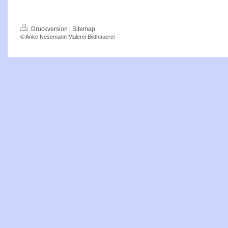
Druckversion
Sitemap
|
© Anke Nesemann Malerei Bildhauerei